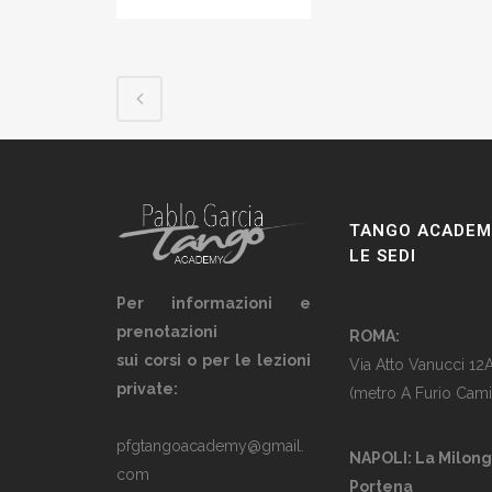
TANGO ACADEM
LE SEDI
Per informazioni e
prenotazioni
ROMA:
sui corsi o per le lezioni
Via Atto Vanucci 12
private:
(metro A Furio Cami
pfgtangoacademy@gmail.
NAPOLI: La Milon
com
Portena