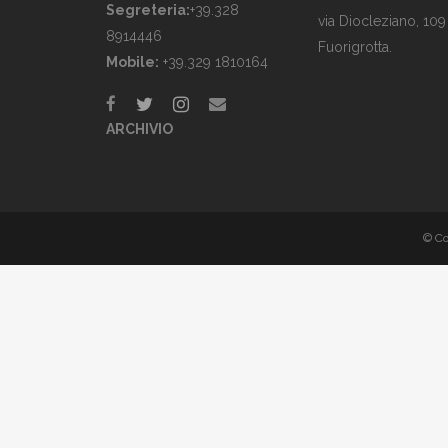
Segreteria:
+39.328
via Diocleziano, 109
8914446
Fuorigrotta.
Mobile:
+39.329 1810164
ARCHIVIO
© Co