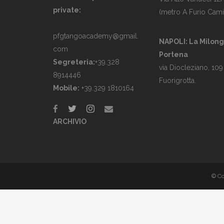
private:
(metro A Furio Cami
pfgtangoacademy@gmail.
NAPOLI: La Milon
com
Portena
Segreteria:
+39.328
via Diocleziano, 109
8914446
Fuorigrotta.
Mobile:
+39.329 1810164
ARCHIVIO
© Co