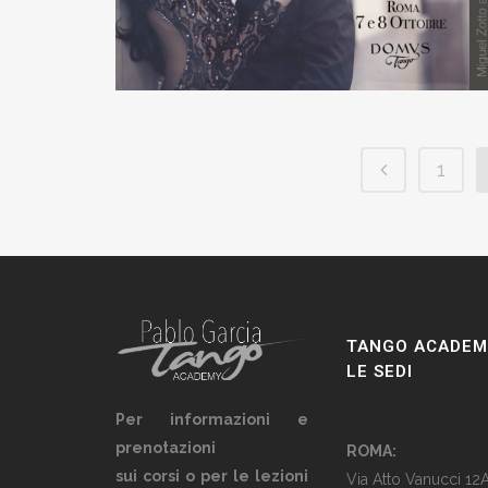
1
TANGO ACADEM
LE SEDI
Per informazioni e
prenotazioni
ROMA:
sui corsi o per le lezioni
Via Atto Vanucci 12