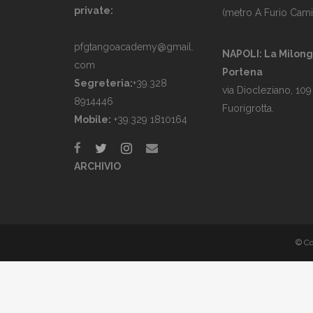
private:
(metro A Furio Cami
pfgtangoacademy@gmail.
NAPOLI: La Milon
com
Portena
Segreteria:
+39.328
via Diocleziano, 109
8914446
Fuorigrotta.
Mobile:
+39.329 1810164
ARCHIVIO
© Co