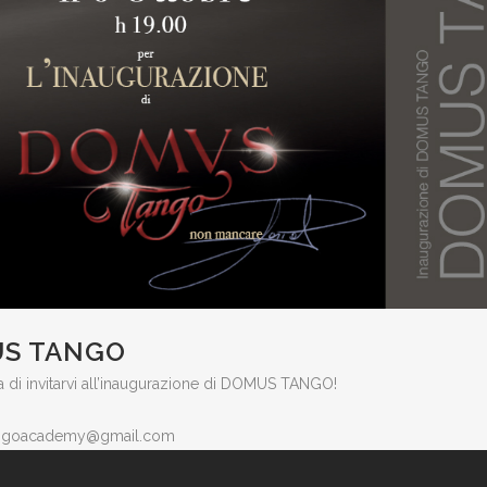
US TANGO
a di invitarvi all’inaugurazione di DOMUS TANGO!
gtangoacademy@gmail.com