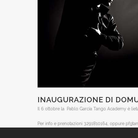
INAUGURAZIONE DI DOM
Il 6 ottobre la Pablo Garcia Tango Academy è liet
Per info e prenotazioni 3291810164, oppure pf