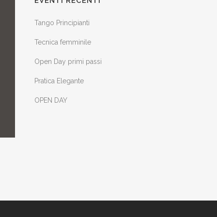
EVENTI RECENTI
Tango Principianti
Tecnica femminile
Open Day primi passi
Pratica Elegante
OPEN DAY