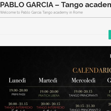
PABLO GARCIA – Tango acade
Welcome to Pablo Garcia Tango academy in Rome