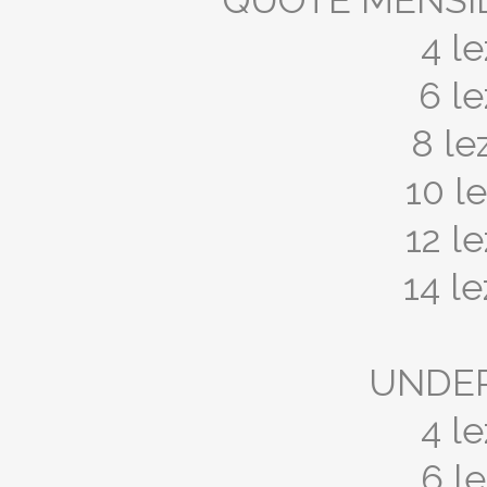
QUOTE MENSILI
4 l
6 l
8 le
10 l
12 l
14 l
UNDER
4 l
6 l