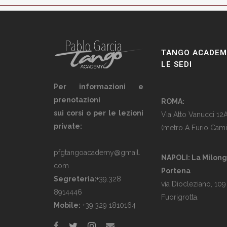
TANGO ACADEM
LE SEDI
Per informazioni e
prenotazioni
ROMA:
sui corsi o per le lezioni
Via Atto Vanucci 12
private:
(metro A Furio Cami
pfgtangoacademy@gmail.
NAPOLI: La Milon
com
Portena
Segreteria:
+39.328
via Diocleziano, 109
8914446
Fuorigrotta.
Mobile:
+39.329 1810164